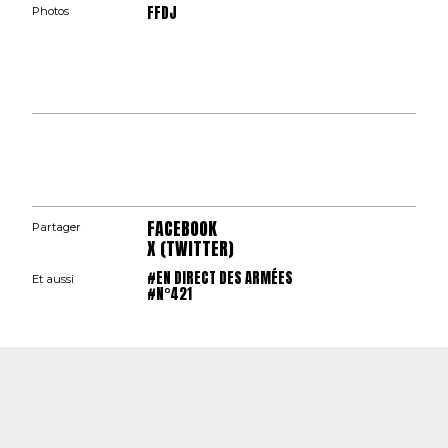
FFDJ
Photos
FACEBOOK
Partager
X (TWITTER)
#EN DIRECT DES ARMÉES
Et aussi
#N°421