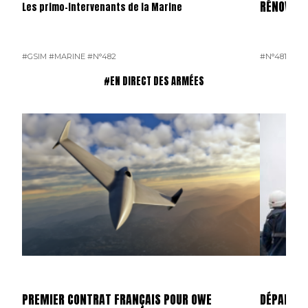
RÉNOVÉS
Les primo-intervenants de la Marine
#GSIM
#MARINE
#N°482
#N°481
#OP
#EN DIRECT DES ARMÉES
PREMIER CONTRAT FRANÇAIS POUR OWE
DÉPART D