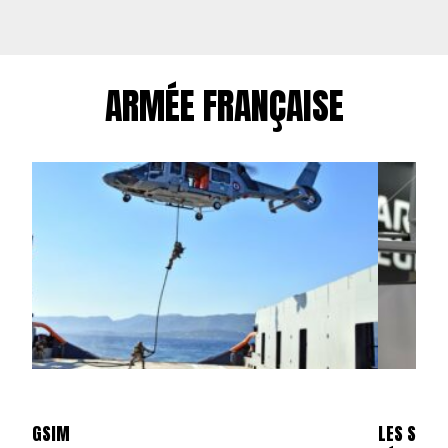
ARMÉE FRANÇAISE
GSIM
LES SKYL