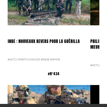
INDE : NOUVEAUX REVERS POUR LA GUÉRILLA
PHILIPPIN
MEURTRI
#ACTU POINTS CHAUDS
#INDE
#N°476
#ACTU POI
#N°434