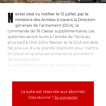
N
exter s’est vu notifier le 13 juillet, par le
ministère des Armées à travers la Direction
générale de l’armement (DGA), la
commande de 18 Caesar supplémentaires. Les
systèmes seront livrés à l’armée de Terre au
plus tard à l’été 2024. Nexter et la DGA ont ainsi
fait preuve d’une grande réactivité pour mettre
en place en quelques semaines le lancement
de la production.
En attendant l’entrée en service des Caesar
MkII qui équiperont progressivement les...
La suite est réservée aux abonnés.
Déjà abonné ?
Se connecter