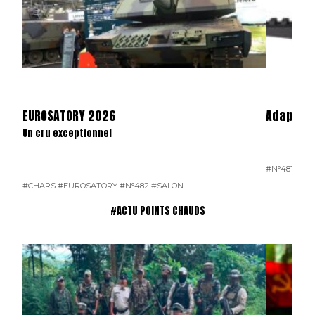
EUROSATORY 2026
Adaptate
Un cru exceptionnel
#N°481
#CHARS
#EUROSATORY
#N°482
#SALON
#ACTU POINTS CHAUDS