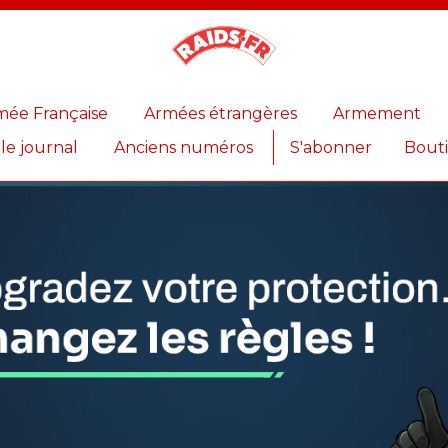
Magazine
Raids
mée Française
Armées étrangères
Armement
 le journal
Anciens numéros
S'abonner
Bout