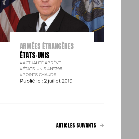
ARMÉES ÉTRANGÈRES
ÉTATS-UNIS
#ACTUALITÉ.
#BRÈVE.
#ÉTATS-UNIS.
#N°395.
#POINTS CHAUDS.
Publié le : 2 juillet 2019
ARTICLES SUIVANTS