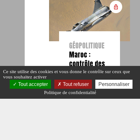
GÉOPOLITIQUE
Maroc :
contrôle des
airs
Ce site utilise des cookies et vous donne le contrôle sur ceux que
vous souhaitez activer
#ACTU POINTS
Tout accepter
Tout refuser
Personnaliser
CHAUDS.
#MAROC.
#N°464.
Politique de confidentialité
Publié le : 19
février 2025