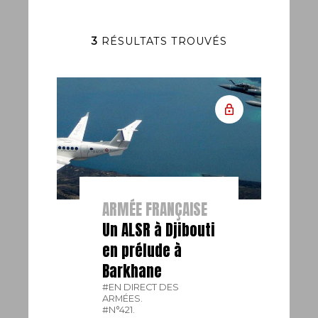
3
RÉSULTATS TROUVÉS
ARMÉE FRANÇAISE
Un ALSR à Djibouti
en prélude à
Barkhane
#EN DIRECT DES
ARMÉES.
#N°421.