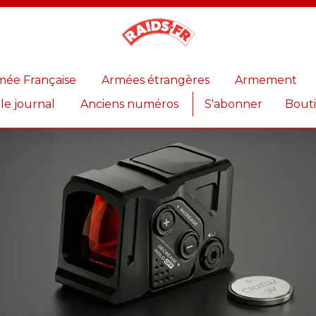
Magazine
Raids
mée Française
Armées étrangères
Armement
 le journal
Anciens numéros
S'abonner
Bout