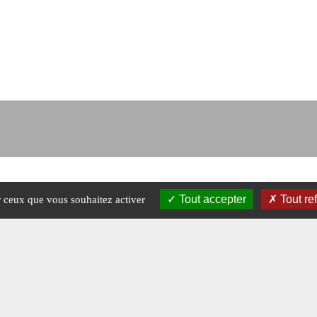
Tout accepter
Tout re
ur ceux que vous souhaitez activer
Mentions légales
-
A propos - FAQ
Crédits © 2026 Magazine Raids.