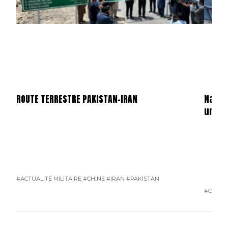
ROUTE TERRESTRE PAKISTAN-IRAN
Navir
un at
#ACTUALITÉ MILITAIRE
#CHINE
#IRAN
#PAKISTAN
#CHINE