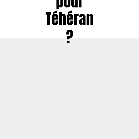
pour
Téhéran
?