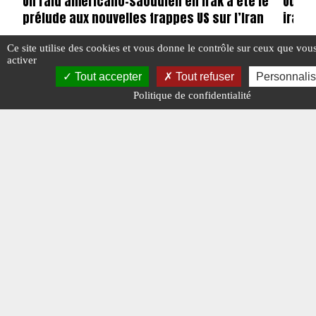
Un raid américano-saoudien en Irak a été le
Où so
prélude aux nouvelles frappes US sur l’Iran
irani
Ce site utilise des cookies et vous donne le contrôle sur ceux que vou
activer
Tout accepter
Tout refuser
Personnalis
Politique de confidentialité
#ARABIE SAOUDITE
#ÉTATS-UNIS
#IRAK
#IRAN
#IRAN