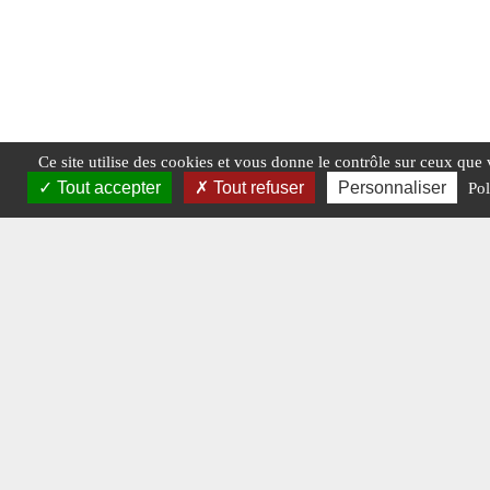
Ce site utilise des cookies et vous donne le contrôle sur ceux que
Tout accepter
Tout refuser
Personnaliser
Pol
Crédits