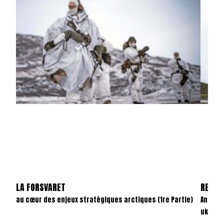
LA FORSVARET
REVAN
au cœur des enjeux stratégiques arctiques (1re Partie)
Anatom
ukrain