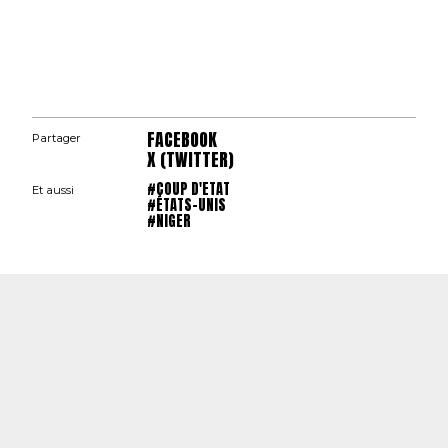
FACEBOOK
Partager
X (TWITTER)
#COUP D'ETAT
Et aussi
#ÉTATS-UNIS
#NIGER