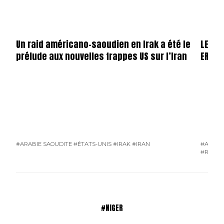
Un raid américano-saoudien en Irak a été le
LE SO
prélude aux nouvelles frappes US sur l’Iran
ERDOĞ
#ARABIE SAOUDITE
#ÉTATS-UNIS
#IRAK
#IRAN
#ACTUA
#RUSSI
#NIGER