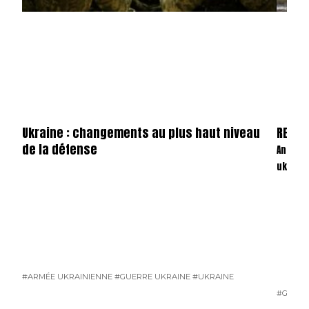
Ukraine : changements au plus haut niveau
REVAN
de la défense
Anatom
ukrain
#ARMÉE UKRAINIENNE
#GUERRE UKRAINE
#UKRAINE
#GUERR