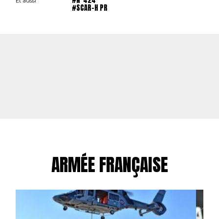
#N°424
Et aussi
#SCAR-H PR
ARMÉE FRANÇAISE