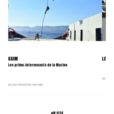
GSIM
LES S
Les primo-intervenants de la Marine
#N°481
#GSIM
#MARINE
#N°482
#N°424