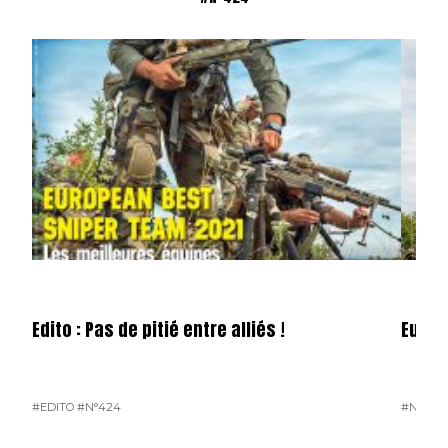
Edito : Pas de pitié entre alliés !
Europ
#EDITO
#N°424
#N°424