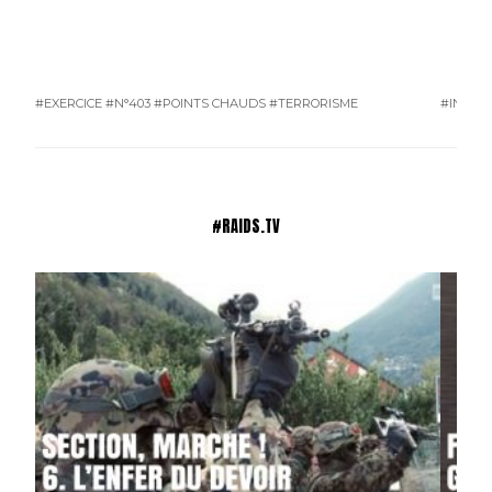
#EXERCICE
#N°403
#POINTS CHAUDS
#TERRORISME
#INDE
#
#RAIDS.TV