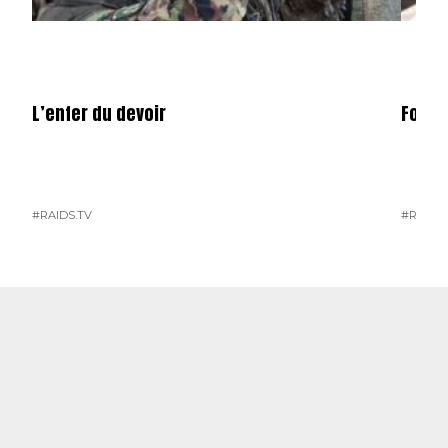
L’enfer du devoir
Force
#RAIDS.TV
#RAIDS.