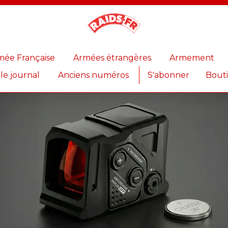
Magazine
Raids
mée Française
Armées étrangères
Armement
 le journal
Anciens numéros
S'abonner
Bout