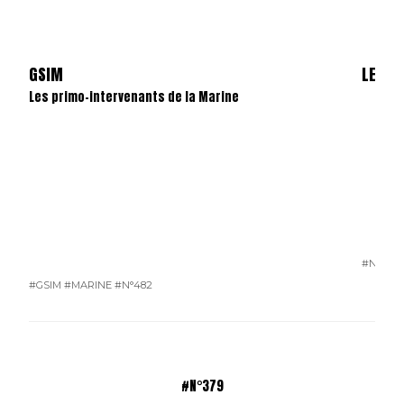
GSIM
LES S
Les primo-intervenants de la Marine
#N°481
#GSIM
#MARINE
#N°482
#N°379