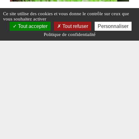
Ce site utilise des cookies et vous donne le contrôle sur ceux que
MILIPOL 2017 (2ème partie)
Les Jege
vous souhaitez activer
Tout accepter
Tout refuser
Personnaliser
forces s
Politique de confidentialité
#N°379
#N°379