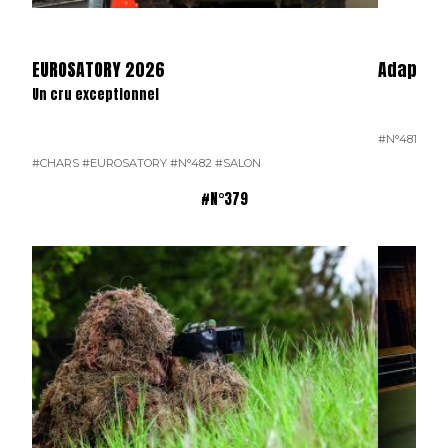
EUROSATORY 2026
Adaptate
Un cru exceptionnel
#N°481
#CHARS
#EUROSATORY
#N°482
#SALON
#N°379