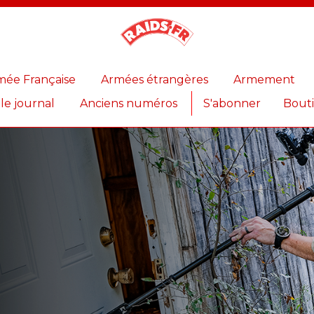
Magazine
Raids
mée Française
Armées étrangères
Armement
 le journal
Anciens numéros
S'abonner
Bout