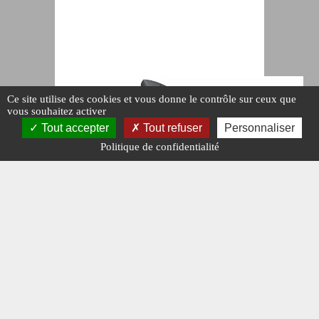
Ce site utilise des cookies et vous donne le contrôle sur ceux que
vous souhaitez activer
Tout accepter
Tout refuser
Personnaliser
Politique de confidentialité
ARMEMENT
DRONE DE
COMBAT
EMBARQUÉ
#CORÉE DU SUD.
#ÉQUIPEMENTS ET
CONTRATS.
#N°470.