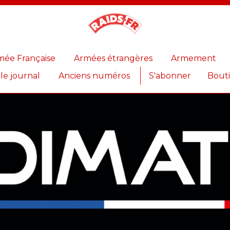
Magazine
Raids
mée Française
Armées étrangères
Armement
 le journal
Anciens numéros
S'abonner
Bout