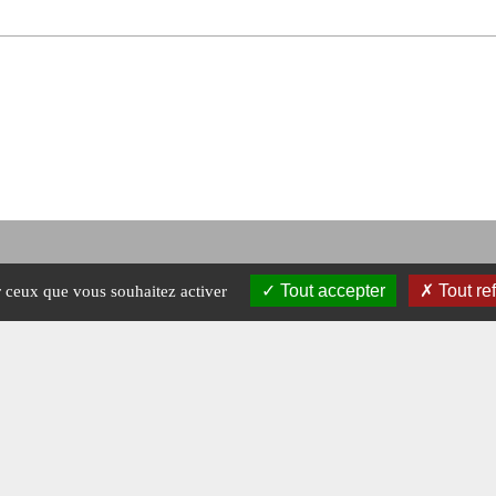
Tout accepter
Tout re
ur ceux que vous souhaitez activer
Mentions légales
-
A propos - FAQ
Crédits © 2026 Magazine Raids.