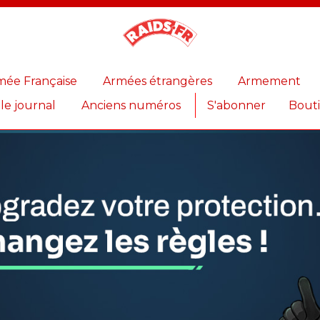
Magazine
Raids
mée Française
Armées étrangères
Armement
 le journal
Anciens numéros
S'abonner
Bout