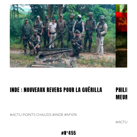
INDE : NOUVEAUX REVERS POUR LA GUÉRILLA
PHILIPPIN
MEURTRI
#ACTU POINTS CHAUDS
#INDE
#N°476
#ACTU POI
#N°455