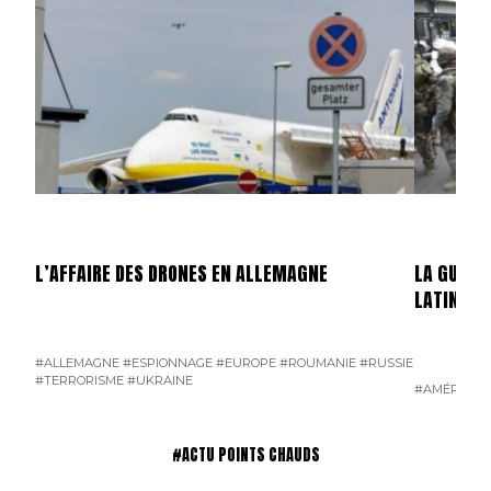
L’AFFAIRE DES DRONES EN ALLEMAGNE
LA GUERR
LATINE
#ALLEMAGNE
#ESPIONNAGE
#EUROPE
#ROUMANIE
#RUSSIE
#TERRORISME
#UKRAINE
#AMÉRIQUE 
#ACTU POINTS CHAUDS