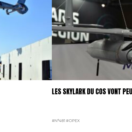
LES SKYLARK DU COS VONT PE
#N°481
#OPEX