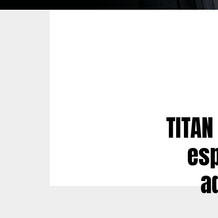
TITAN
esp
a