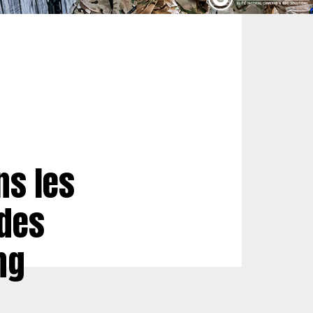
ns les
 des
ng