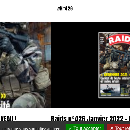
#N°426
VEAU !
Raids n°426 Janvier 2022 – 
E-Mag
Tout accepter
Tout re
ur ceux que vous souhaitez activer