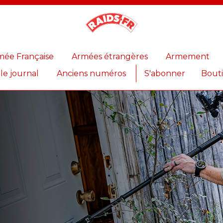
Magazine
Raids
mée Française
Armées étrangères
Armement
 le journal
Anciens numéros
S'abonner
Bout