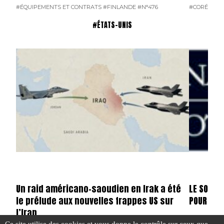
#ÉQUIPEMENTS ET CONTRATS
#FINLANDE
#N°476
#CORÉE DU
#ÉTATS-UNIS
Un raid américano-saoudien en Irak a été
LE SOMME
le prélude aux nouvelles frappes US sur
POUR ERD
l’Iran