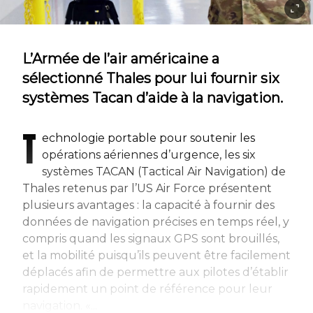
L’Armée de l’air américaine a
sélectionné Thales pour lui fournir six
systèmes Tacan d’aide à la navigation.
T
echnologie portable pour soutenir les
opérations aériennes d’urgence, les six
systèmes TACAN (Tactical Air Navigation) de
Thales retenus par l’US Air Force présentent
plusieurs avantages : la capacité à fournir des
données de navigation précises en temps réel, y
compris quand les signaux GPS sont brouillés,
et la mobilité puisqu’ils peuvent être facilement
déplacés afin de permettre aux pilotes d’établir
rapidement un point de référence pour leur
navigation. «...