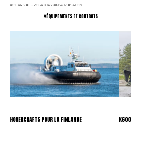
#CHARS
#EUROSATORY
#N°482
#SALON
#ÉQUIPEMENTS ET CONTRATS
HOVERCRAFTS POUR LA FINLANDE
K600 SUP