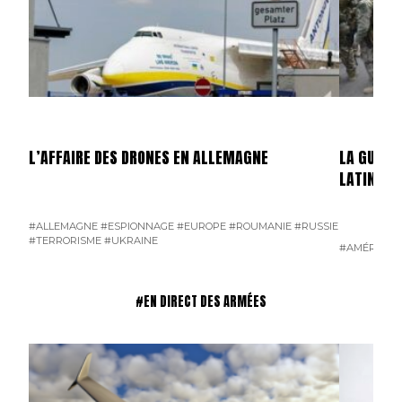
L’AFFAIRE DES DRONES EN ALLEMAGNE
LA GUERR
LATINE
#ALLEMAGNE
#ESPIONNAGE
#EUROPE
#ROUMANIE
#RUSSIE
#TERRORISME
#UKRAINE
#AMÉRIQUE 
#EN DIRECT DES ARMÉES