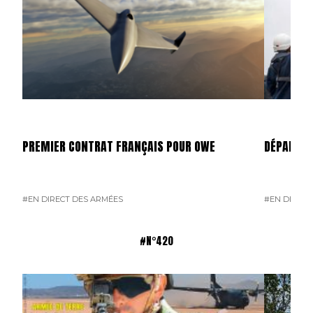
PREMIER CONTRAT FRANÇAIS POUR OWE
DÉPART D
#EN DIRECT DES ARMÉES
#EN DIRECT
#N°420