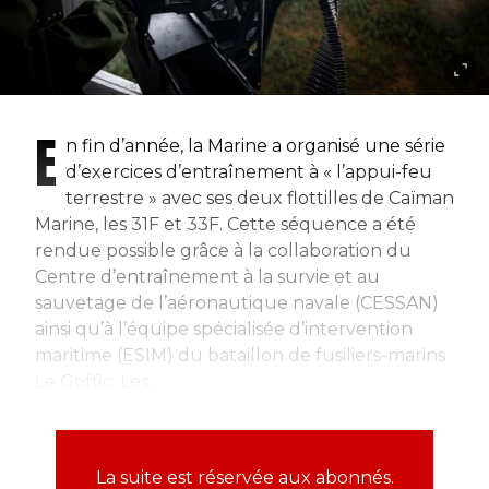
E
n fin d’année, la Marine a organisé une série
d’exercices d’entraînement à « l’appui-feu
terrestre » avec ses deux flottilles de Caïman
Marine, les 31F et 33F. Cette séquence a été
rendue possible grâce à la collaboration du
Centre d’entraînement à la survie et au
sauvetage de l’aéronautique navale (CESSAN)
ainsi qu’à l’équipe spécialisée d’intervention
maritime (ESIM) du bataillon de fusiliers-marins
Le Goffic. Les...
La suite est réservée aux abonnés.