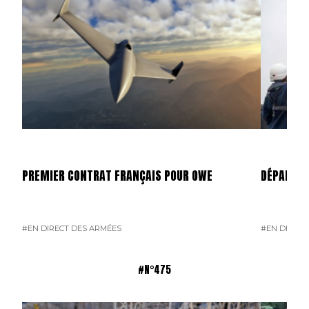
PREMIER CONTRAT FRANÇAIS POUR OWE
DÉPART D
#EN DIRECT DES ARMÉES
#EN DIRECT
#N°475