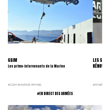
GSIM
LES SKYL
RÉNOVÉS
Les primo-intervenants de la Marine
#GSIM
#MARINE
#N°482
#N°481
#OP
#EN DIRECT DES ARMÉES