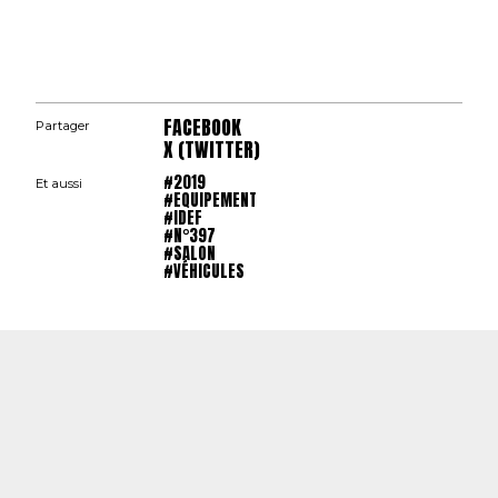
FACEBOOK
Partager
X (TWITTER)
#2019
Et aussi
#EQUIPEMENT
#IDEF
#N°397
#SALON
#VÉHICULES