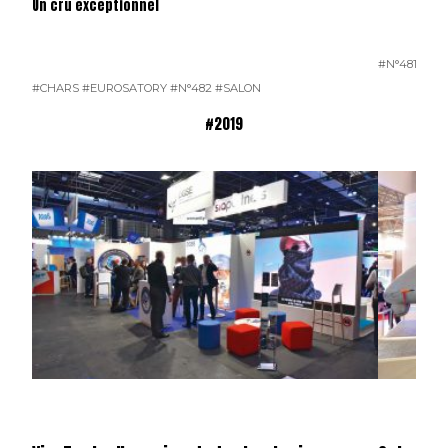
Un cru exceptionnel
#N°481
#CHARS
#EUROSATORY
#N°482
#SALON
#2019