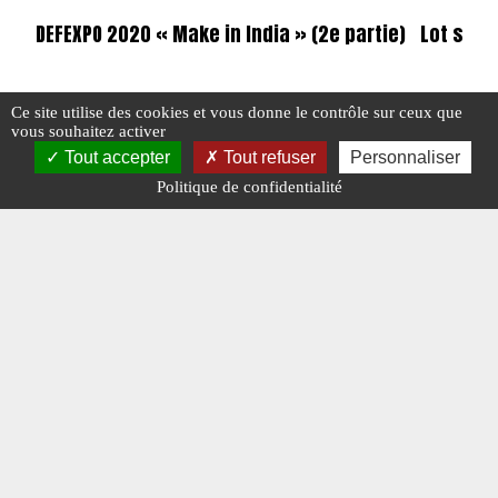
DEFEXPO 2020 « Make in India » (2e partie)
Lot supp
Ce site utilise des cookies et vous donne le contrôle sur ceux que
#DEFEXPO
#EQUIPEMENT
#EXPOSITION
#MAKE IN INDIA
#CONTRATS
vous souhaitez activer
#N°407
#SALON
Tout accepter
Tout refuser
Personnaliser
#IDEF
Politique de confidentialité