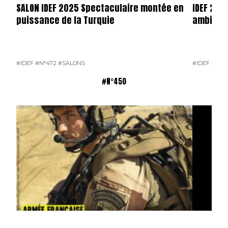
SALON IDEF 2025 Spectaculaire montée en
IDEF 202
puissance de la Turquie
ambition
#IDEF
#N°472
#SALONS
#IDEF
#N°4
#N°450