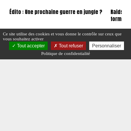
Édito : Une prochaine guerre en jungle ?
Raids n°
format 
Ce site utilise des cookies et vous donne le contrôle sur ceux que
#EDITO
#N°450
vous souhaitez activer
#E-MAG
#N°
Tout accepter
Tout refuser
Personnaliser
#SALONS
Politique de confidentialité