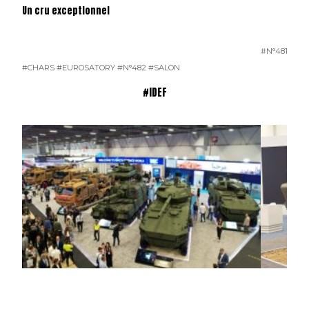
Un cru exceptionnel
#N°481
#CHARS
#EUROSATORY
#N°482
#SALON
#IDEF