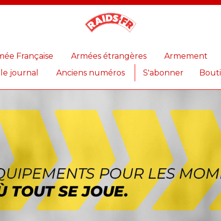
Magazine
Raids
mée Française
Armées étrangères
Armement
 le journal
Anciens numéros
S'abonner
Bout