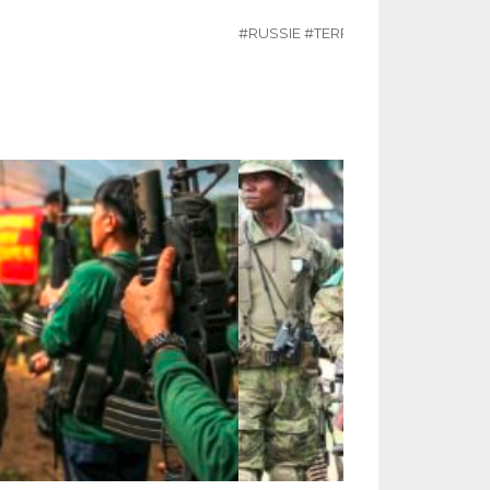
#RUSSIE
#TERRORISME
#UKRAINE