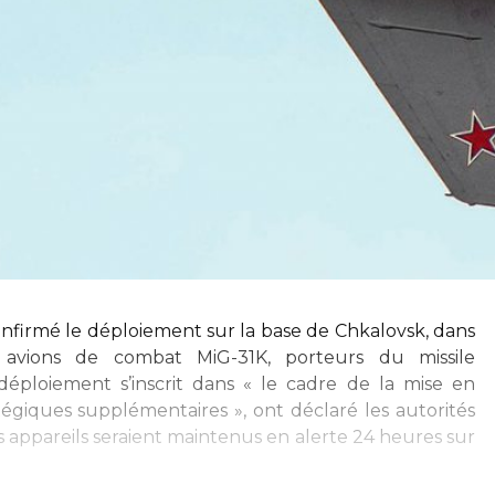
onfirmé le déploiement sur la base de Chkalovsk, dans
is avions de combat MiG-31K, porteurs du missile
éploiement s’inscrit dans « le cadre de la mise en
égiques supplémentaires », ont déclaré les autorités
es appareils seraient maintenus en alerte 24 heures sur