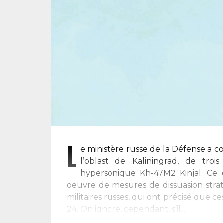
L
e ministère russe de la Défense a c
l’oblast de Kaliningrad, de tro
hypersonique Kh-47M2 Kinjal. Ce d
oeuvre de mesures de dissuasion strat
militaires russes, qui ont précisé que c
24. On ignore, cependant, s’il...