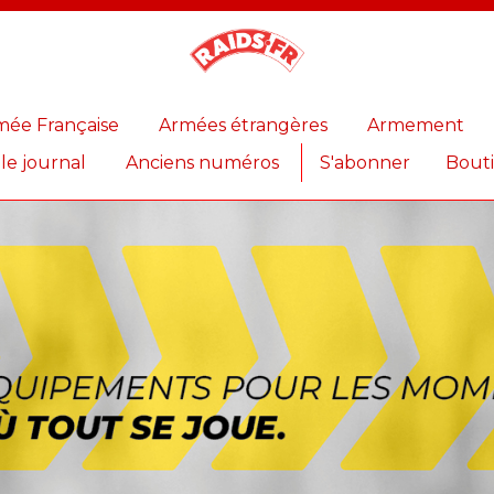
Magazine
Raids
mée Française
Armées étrangères
Armement
 le journal
Anciens numéros
S'abonner
Bout