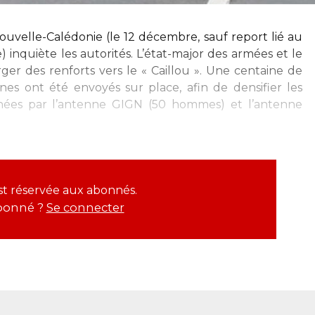
velle-Calédonie (le 12 décembre, sauf report lié au
e) inquiète les autorités. L’état-major des armées et le
rger des renforts vers le « Caillou ». Une centaine de
s ont été envoyés sur place, afin de densifier les
carnées par l’antenne GIGN (50 hommes) et l’antenne
est réservée aux abonnés.
bonné ?
Se connecter