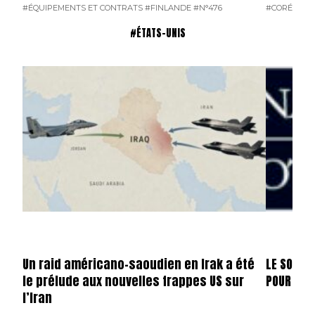
#ÉQUIPEMENTS ET CONTRATS
#FINLANDE
#N°476
#CORÉE DU
#ÉTATS-UNIS
Un raid américano-saoudien en Irak a été
LE SOMME
le prélude aux nouvelles frappes US sur
POUR ERD
l’Iran