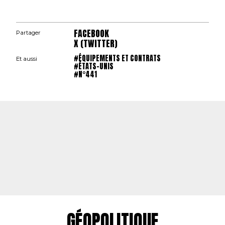
FACEBOOK
Partager
X (TWITTER)
#ÉQUIPEMENTS ET CONTRATS
Et aussi
#ÉTATS-UNIS
#N°441
GÉOPOLITIQUE