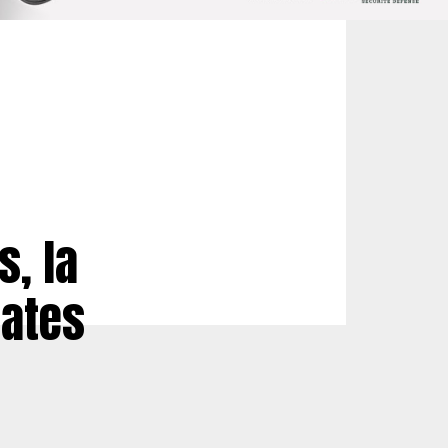
s, la
gates