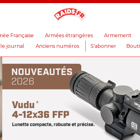
Magazine
Raids
mée Française
Armées étrangères
Armement
 le journal
Anciens numéros
S'abonner
Bout