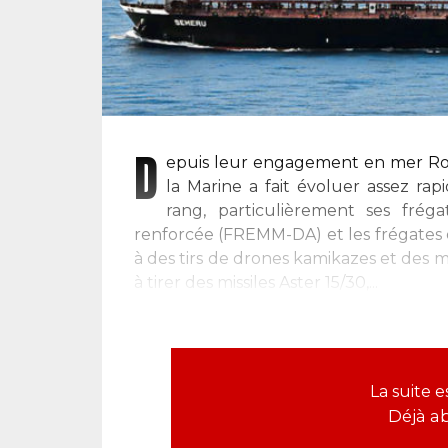
D
epuis leur engagement en mer Ro
la Marine a fait évoluer assez ra
rang, particulièrement ses frég
renforcée (FREMM-DA) et les frégates d
à des tirs de drones kamikazes et des mi
à tirer des missiles Aster 15/30,...
La suite 
Déjà a