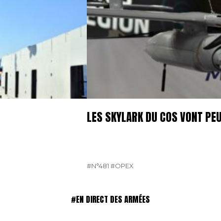
LES SKYLARK DU COS VONT PE
#N°481
#OPEX
#EN DIRECT DES ARMÉES