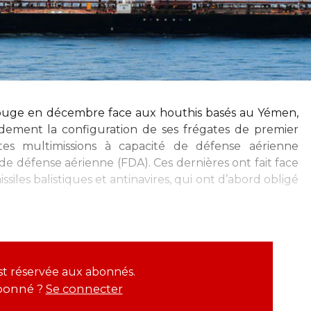
uge en décembre face aux houthis basés au Yémen,
pidement la configuration de ses frégates de premier
ates multimissions à capacité de défense aérienne
e défense aérienne (FDA). Ces dernières ont fait face
ssiles balistiques et antinavires, qui ont d’abord obligé
est réservée aux abonnés.
bonné ?
Se connecter