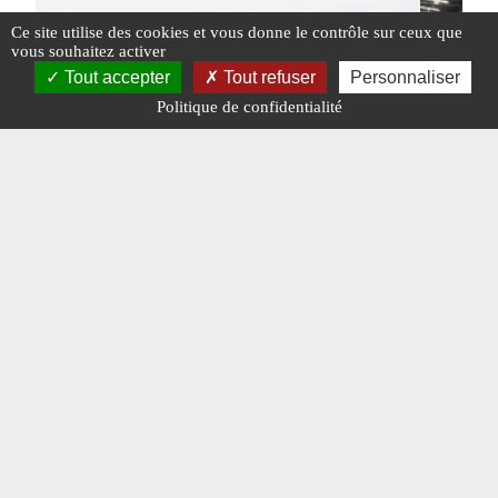
Ce site utilise des cookies et vous donne le contrôle sur ceux que
vous souhaitez activer
Tout accepter
Tout refuser
Personnaliser
Politique de confidentialité
ENCORE DES BAOBAB POUR LA POLOGNE
POLOGNE 
#ÉQUIPEMENTS ET CONTRATS
#N°476
#POLOGNE
#ACTU POI