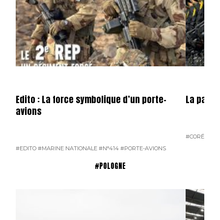
Edito : La force symbolique d’un porte-
La parad
avions
#CORÉE DU
#EDITO
#MARINE NATIONALE
#N°414
#PORTE-AVIONS
#POLOGNE