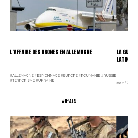
L’AFFAIRE DES DRONES EN ALLEMAGNE
LA GUERR
LATINE
#ALLEMAGNE
#ESPIONNAGE
#EUROPE
#ROUMANIE
#RUSSIE
#TERRORISME
#UKRAINE
#AMÉRIQUE 
#N°414