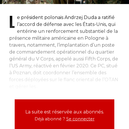
L
e président polonais Andrzej Duda a ratifié
l’accord de défense avec les États-Unis, qui
entérine un renforcement substantiel de la
présence militaire américaine en Pologne à
travers, notamment, l’implantation d’un poste
de commandement opérationnel du quartier
général du V Corps, appelé aussi Fifth Corps, de
l’US Army, réactivé en février 2020. Ce PC, situé
à Poznan, doit coordonner l’ensemble des
forces déployées sur le flanc oriental de l’OTAN
et gérer les...
La suite est réservée aux abonnés.
Déjà abonné ?
Se connecter