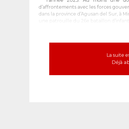
l’année 2023. Au moins une d
d’affrontements avec les forces gouver
dans la province d’Agusan del Sur, à 
une patrouille du 26e bataillon d’infanter
La suite 
Déjà a