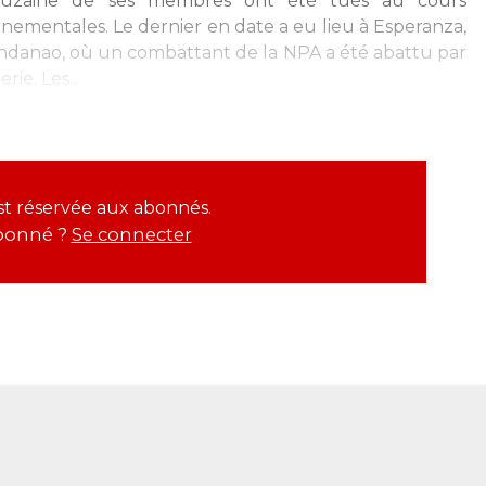
ouzaine de ses membres ont été tués au cours
nementales. Le dernier en date a eu lieu à Esperanza,
Mindanao, où un combattant de la NPA a été abattu par
ie. Les...
est réservée aux abonnés.
bonné ?
Se connecter