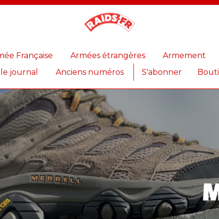
Magazine
Raids
mée Française
Armées étrangères
Armement
 le journal
Anciens numéros
S'abonner
Bout