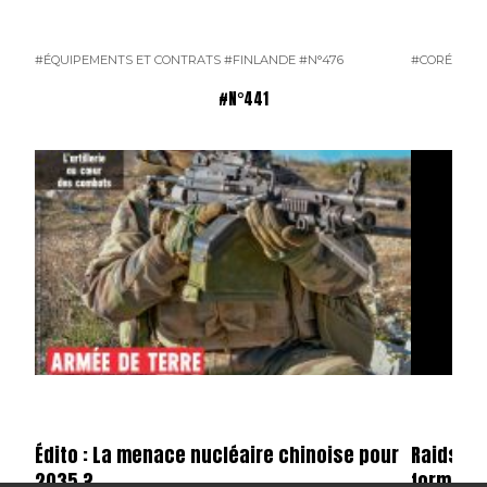
#ÉQUIPEMENTS ET CONTRATS
#FINLANDE
#N°476
#CORÉE DU
#N°441
Édito : La menace nucléaire chinoise pour
Raids n°4
2035 ?
format 