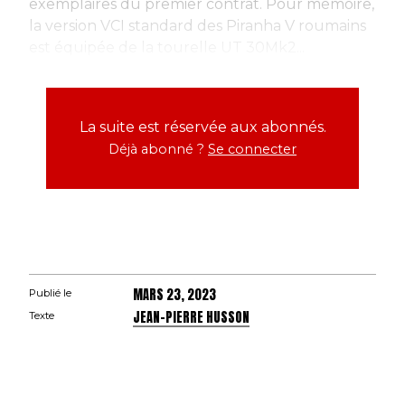
exemplaires du premier contrat. Pour mémoire,
la version VCI standard des Piranha V roumains
est équipée de la tourelle UT 30Mk2...
La suite est réservée aux abonnés.
Déjà abonné ?
Se connecter
MARS 23, 2023
Publié le
JEAN-PIERRE HUSSON
Texte