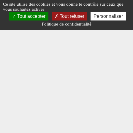
Ce site utilise des cookies et vous donne le contrôle sur ceux que
vous souhaitez activer
Tout accepter
Tout refuser
Personnaliser
#EDITO
#N°441
#E-MAG
#N°
Politique de confidentialité
#ROUMANIE
FORTELE TERESTRE ROMÂNE
FORTELE 