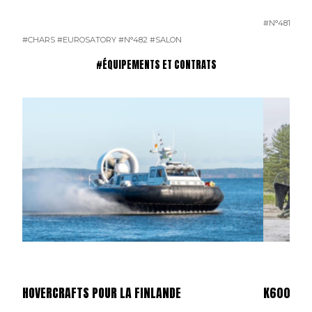
#N°481
#CHARS
#EUROSATORY
#N°482
#SALON
#ÉQUIPEMENTS ET CONTRATS
HOVERCRAFTS POUR LA FINLANDE
K600 SUP