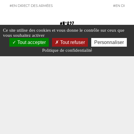
#EN DIRECT DES ARMÉES
#EN DIRECT
#N°427
Ce site utilise des cookies et vous donne le contrôle sur ceux que
vous souhaitez activer
Tout accepter
Tout refuser
Personnaliser
Politique de confidentialité
Edito : Un Yalta, sinon la guerre
Raids n°
format 