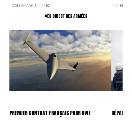
#GSIM
#MARINE
#N°482
#N°481
#OP
#EN DIRECT DES ARMÉES
PREMIER CONTRAT FRANÇAIS POUR OWE
DÉPART D