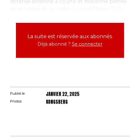
défense aérienne à courte et moyenne portée
seront intégrés au radar Ground Master 200...
La suite est réservée aux abonnés.
Déjà abonné ?
Se connecter
JANVIER 22, 2025
Publié le
KONGSBERG
Photos