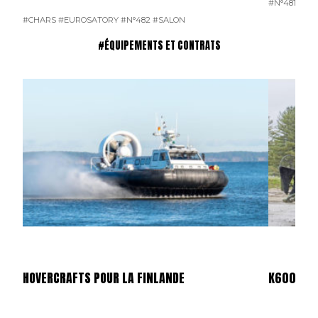
#N°481
#CHARS
#EUROSATORY
#N°482
#SALON
#ÉQUIPEMENTS ET CONTRATS
HOVERCRAFTS POUR LA FINLANDE
K600 SUP