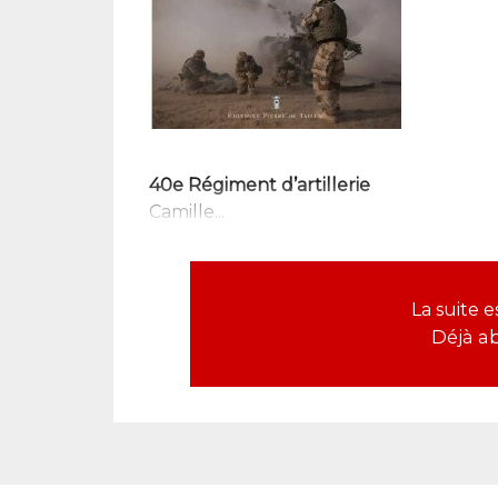
40e Régiment d’artillerie
Camille...
La suite 
Déjà a