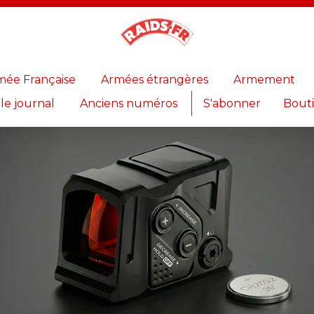
Magazine
Raids
mée Française
Armées étrangères
Armement
 le journal
Anciens numéros
S'abonner
Bout