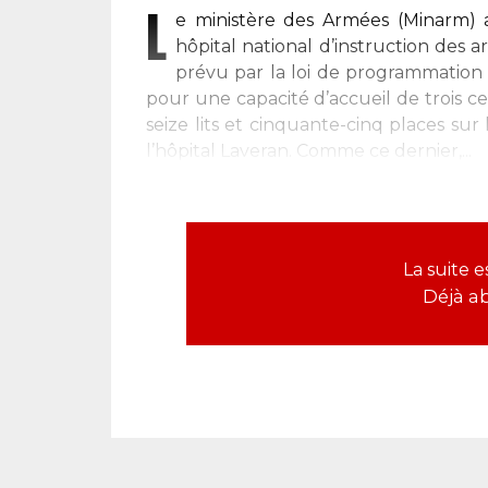
L
e ministère des Armées (Minarm) a
hôpital national d’instruction des 
prévu par la loi de programmation
pour une capacité d’accueil de trois c
seize lits et cinquante-cinq places su
l’hôpital Laveran. Comme ce dernier,...
La suite 
Déjà a