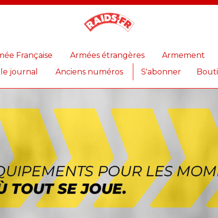
Magazine
Raids
mée Française
Armées étrangères
Armement
 le journal
Anciens numéros
S'abonner
Bout