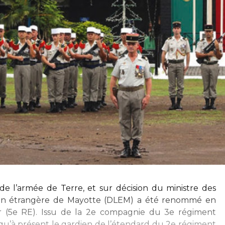
de l’armée de Terre, et sur décision du ministre des
on étrangère de Mayotte (DLEM) a été renommé en
r (5e RE). Issu de la 2e compagnie du 3e régiment
usqu’à présent le gardien de l’étendard du 2e régiment