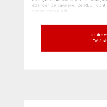
étranger de cavalerie (2e REC), dont i
danger mon plaisir...
La suite 
Déjà a