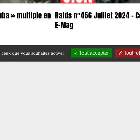
Cuba » multiple en
Raids n°456 Juillet 2024 – 
E-Mag
#E-MAG
#N°456
Tout accepter
Tout re
ur ceux que vous souhaitez activer
Mentions légales
-
A propos - FAQ