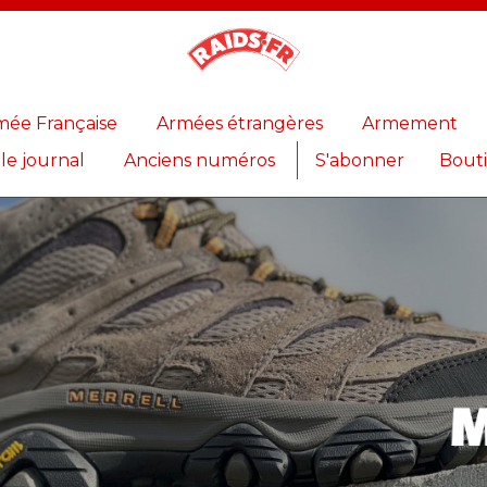
Magazine
Raids
mée Française
Armées étrangères
Armement
 le journal
Anciens numéros
S'abonner
Bout