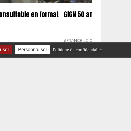
Consultable en format
GIGN 50 ans d’intervent
#FRANCE
#GIGN
#N°456
fuser
Personnaliser
Politique de confidentialité