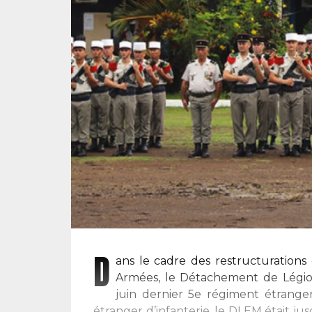
D
ans le cadre des restructurations 
Armées, le Détachement de Légi
juin dernier 5e régiment étrange
étranger d’infanterie, le DLEM était j