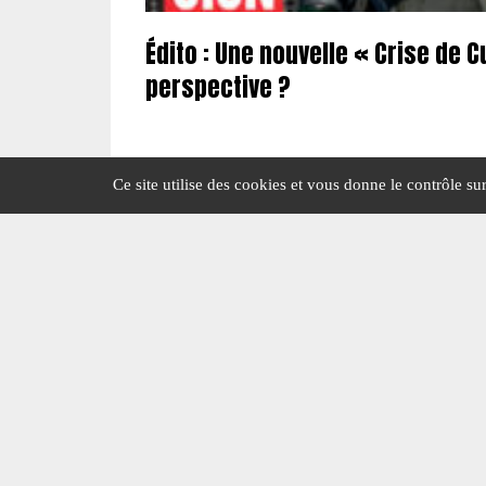
Édito : Une nouvelle « Crise de 
perspective ?
#EDITO
#N°456
Ce site utilise des cookies et vous donne le contrôle s