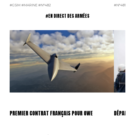
#GSIM
#MARINE
#N°482
#N°481
#OP
#EN DIRECT DES ARMÉES
PREMIER CONTRAT FRANÇAIS POUR OWE
DÉPART D