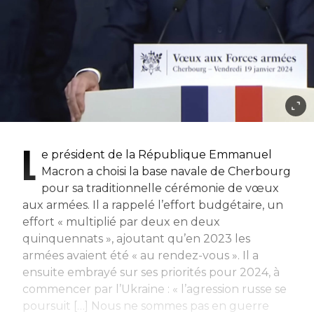
L
e président de la République Emmanuel
Macron a choisi la base navale de Cherbourg
pour sa traditionnelle cérémonie de vœux
aux armées. Il a rappelé l’effort budgétaire, un
effort « multiplié par deux en deux
quinquennats », ajoutant qu’en 2023 les
armées avaient été « au rendez-vous ». Il a
ensuite embrayé sur ses priorités pour 2024, à
commencer par l’Ukraine : « l’agression russe se
poursuit […] Nous ne sommes pas en guerre