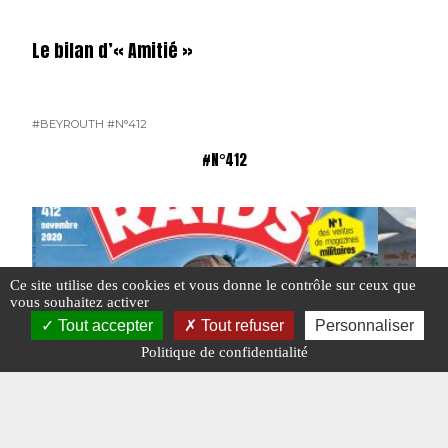
Le bilan d’« Amitié »
#BEYROUTH
#N°412
#N°412
Ce site utilise des cookies et vous donne le contrôle sur ceux que
vous souhaitez activer
Tout accepter
Tout refuser
Personnaliser
Politique de confidentialité