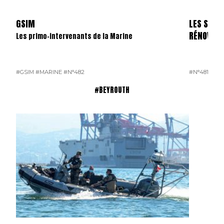
GSIM
LES SKYL
RÉNOVÉS
Les primo-intervenants de la Marine
#GSIM
#MARINE
#N°482
#N°481
#OP
#BEYROUTH