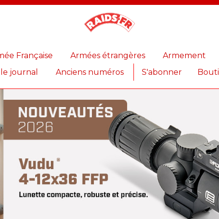
Magazine
Raids
mée Française
Armées étrangères
Armement
 le journal
Anciens numéros
S'abonner
Bout