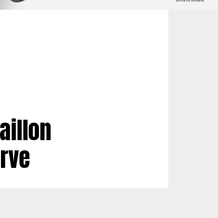
aillon
rve