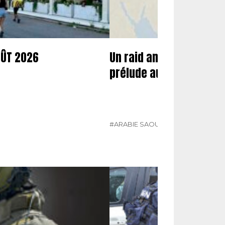
OÛT 2026
Un raid américano-saoud
prélude aux nouvelles f
#ARABIE SAOUDITE
#ÉTATS-UNIS
#