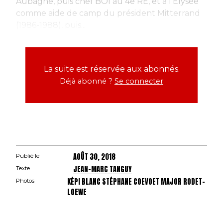
Aubagne, puis chef BOI au 4e RE, et à l’Elysée
comme aide de camp du président Mitterrand
(1986-1988), puis...
La suite est réservée aux abonnés.
Déjà abonné ?
Se connecter
AOÛT 30, 2018
Publié le
JEAN-MARC TANGUY
Texte
KÉPI BLANC STÉPHANE COEVOET MAJOR RODET-
Photos
LOEWE