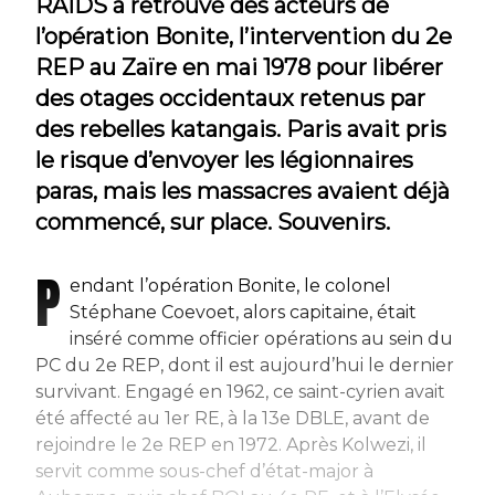
RAIDS a retrouvé des acteurs de
l’opération Bonite, l’intervention du 2e
REP au Zaïre en mai 1978 pour libérer
des otages occidentaux retenus par
des rebelles katangais. Paris avait pris
le risque d’envoyer les légionnaires
paras, mais les massacres avaient déjà
commencé, sur place. Souvenirs.
P
endant l’opération Bonite, le colonel
Stéphane Coevoet, alors capitaine, était
inséré comme officier opérations au sein du
PC du 2e REP, dont il est aujourd’hui le dernier
survivant. Engagé en 1962, ce saint-cyrien avait
été affecté au 1er RE, à la 13e DBLE, avant de
rejoindre le 2e REP en 1972. Après Kolwezi, il
servit comme sous-chef d’état-major à