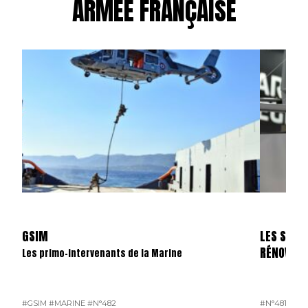
ARMÉE FRANÇAISE
GSIM
LES SKYL
RÉNOVÉS
Les primo-intervenants de la Marine
#GSIM
#MARINE
#N°482
#N°481
#OP