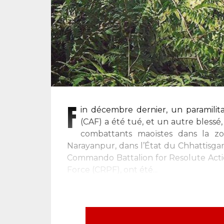
F
in décembre dernier, un paramilit
(CAF) a été tué, et un autre blessé,
combattants maoïstes dans la zo
Narayanpur, dans l’État du Chhattisga
Commando Battalion for Resolute Actio
Force (CRPF), ont été...