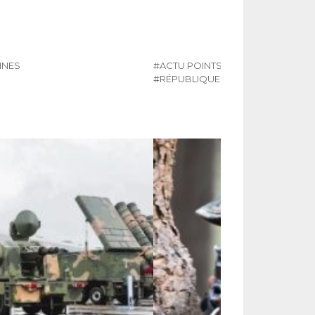
INES
#ACTU POINTS CHAUDS
#N°476
#RÉPUBLIQUE DÉMOCRATIQUE D