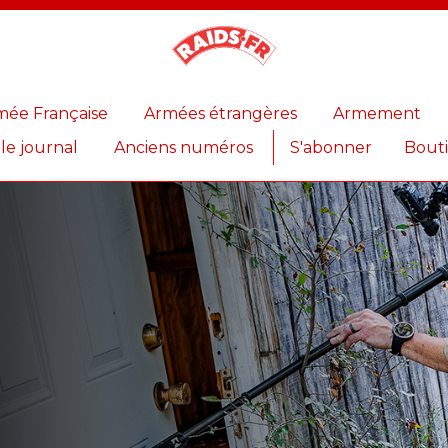
Magazine
Raids
mée Française
Armées étrangères
Armement
 le journal
Anciens numéros
S'abonner
Bout