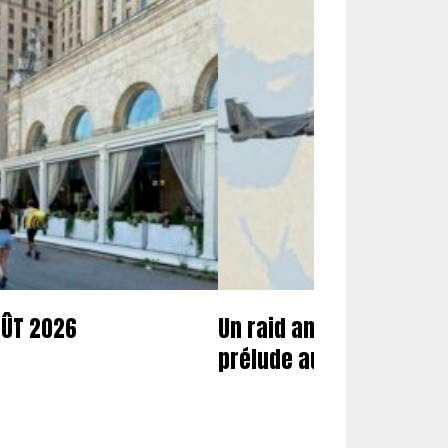
OÛT 2026
Un raid américano-saoud
prélude aux nouvelles f