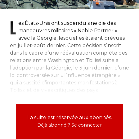
L
es États-Unis ont suspendu sine die des
manoeuvres militaires « Noble Partner »
avec la Géorgie, lesquelles étaient prévues
en juillet-août dernier. Cette décision s’inscrit
dans le cadre d’une réévaluation complète des
relations entre Washington et Tbilissi suite à
l’adoption par la Géorgie, le 3 juin dernier, d’une
loi controversée sur « l’influence étrangère »
qui a suscité d’importantes manifestations à
Tbilissi et de vives critiques des pays...
La suite est réservée aux abonnés.
Déjà abonné ?
Se connecter