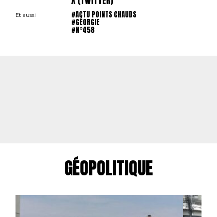
X (TWITTER)
#ACTU POINTS CHAUDS
Et aussi
#GÉORGIE
#N°458
GÉOPOLITIQUE