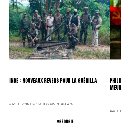
INDE : NOUVEAUX REVERS POUR LA GUÉRILLA
PHILIPPIN
MEURTRI
#ACTU POINTS CHAUDS
#INDE
#N°476
#ACTU POI
#GÉORGIE