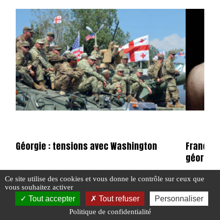
Géorgie : tensions avec Washington
France : 
géorgie
Ce site utilise des cookies et vous donne le contrôle sur ceux que
#ACTU POINTS CHAUDS
#GÉORGIE
#N°458
vous souhaitez activer
#GÉORGIE
#
Tout accepter
Tout refuser
Personnaliser
Politique de confidentialité
#N°458