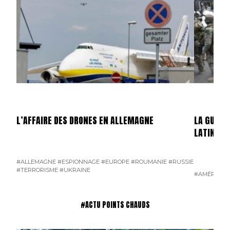
L’AFFAIRE DES DRONES EN ALLEMAGNE
LA GUERR
LATINE
#ALLEMAGNE
#ESPIONNAGE
#EUROPE
#ROUMANIE
#RUSSIE
#TERRORISME
#UKRAINE
#AMÉRIQUE 
#ACTU POINTS CHAUDS