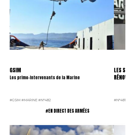
GSIM
LES SKYL
RÉNOVÉS
Les primo-intervenants de la Marine
#GSIM
#MARINE
#N°482
#N°481
#OP
#EN DIRECT DES ARMÉES