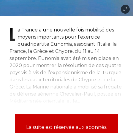
L
a France a une nouvelle fois mobilisé des
moyens importants pour l’exercice
quadripartite Eunomia, associant l’Italie, la
France, la Grèce et Chypre, du 11 au 14
septembre. Eunomia avait été mis en place en
2020 pour montrer la résolution de ces quatre
pays vis-à-vis de l’expansionnisme de la Turquie
dans les eaux territoriales de Chypre et de la
Grèce. La Marine nationale a mobilisé sa frégate
de défense aérienne Chevalier-Paul, postée en
Méditerranée orientale, et le...
La suite est réservée aux abonnés.