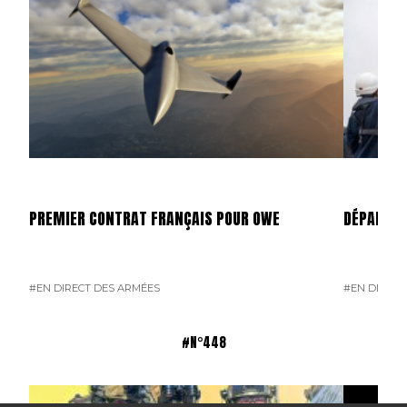
PREMIER CONTRAT FRANÇAIS POUR OWE
DÉPART D
#EN DIRECT DES ARMÉES
#EN DIRECT
#N°448