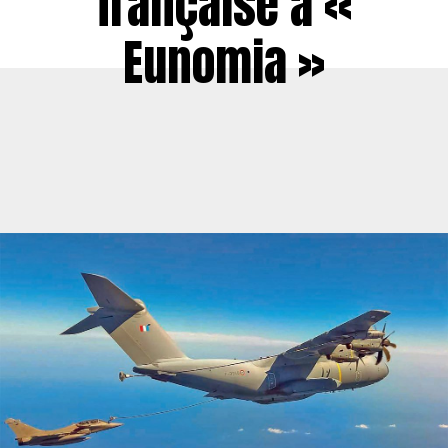
française à «
Eunomia »