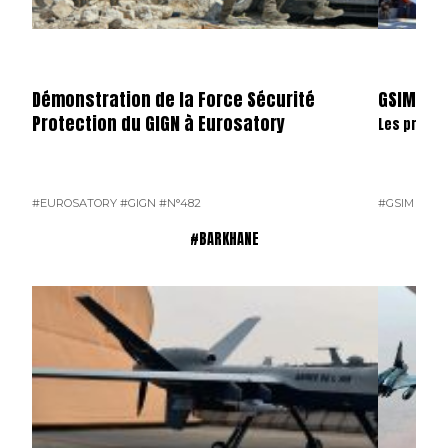
Démonstration de la Force Sécurité
GSIM
Protection du GIGN à Eurosatory
Les primo-
#EUROSATORY
#GIGN
#N°482
#GSIM
#MAR
#BARKHANE