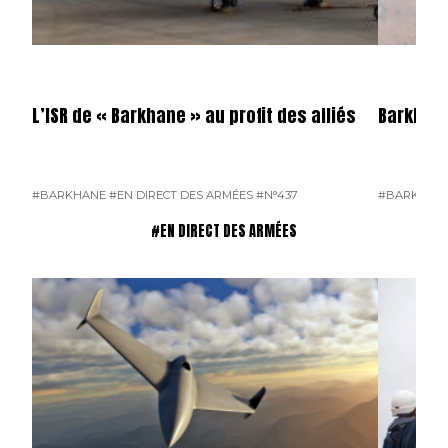
L’ISR de « Barkhane » au profit des alliés
Barkhane
#BARKHANE
#EN DIRECT DES ARMÉES
#N°437
#BARKHAN
#EN DIRECT DES ARMÉES