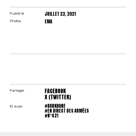
JUILLET 23, 2021
Publié le
EMA
Photos
FACEBOOK
Partager
X (TWITTER)
#BARKHANE
Et aussi
#EN DIRECT DES ARMÉES
#N°421