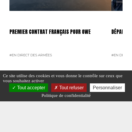
PREMIER CONTRAT FRANÇAIS POUR OWE
DÉPART D
#EN DIRECT DES ARMÉES
#EN DIRECT
#N°421
Ce site utilise des cookies et vous donne le contrôle sur ceux que
vous souhaitez activer
Tout accepter
Tout refuser
Personnaliser
Politique de confidentialité