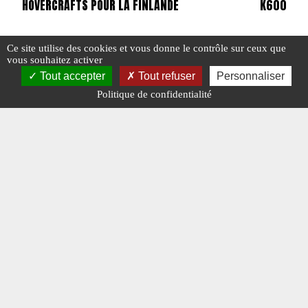
HOVERCRAFTS POUR LA FINLANDE
K600 SUP
Ce site utilise des cookies et vous donne le contrôle sur ceux que
vous souhaitez activer
#ÉQUIPEMENTS ET CONTRATS
#FINLANDE
#N°476
#CORÉE DU
Tout accepter
Tout refuser
Personnaliser
#N°452
Politique de confidentialité