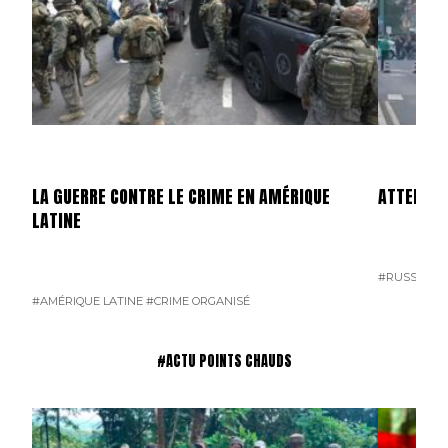
LA GUERRE CONTRE LE CRIME EN AMÉRIQUE
ATTENTAT
LATINE
#RUSSIE
#T
#AMÉRIQUE LATINE
#CRIME ORGANISÉ
#ACTU POINTS CHAUDS