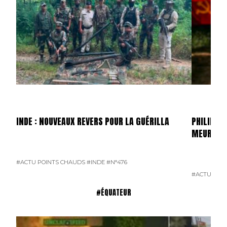
INDE : NOUVEAUX REVERS POUR LA GUÉRILLA
PHILIPPIN
MEURTRI
#ACTU POINTS CHAUDS
#INDE
#N°476
#ACTU POI
#ÉQUATEUR