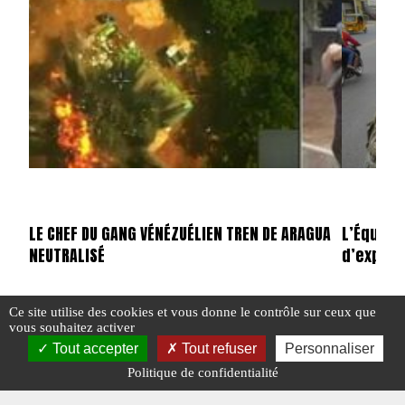
LE CHEF DU GANG VÉNÉZUÉLIEN TREN DE ARAGUA
L’Équate
NEUTRALISÉ
d’export
Ce site utilise des cookies et vous donne le contrôle sur ceux que
vous souhaitez activer
#CHILI
#COLOMBIE
#CRIME ORGANISÉ
#DROGUE
#DROGUE
#
#ÉQUATEUR
#ÉTATS-UNIS
#PÉROU
#VENEZUELA
Tout accepter
Tout refuser
Personnaliser
#N°452
Politique de confidentialité