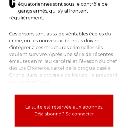
C
équatoriennes sont sous le contrôle de
gangs armés, qui s’y affrontent
régulièrement.
Ces prisons sont aussi de véritables écoles du
crime, où les nouveaux détenus doivent
s’intégrer à ces structures criminelles s’ils
veulent survivre. Après une série de récentes
émeutes en milieu carcéral et l’évasion du chef
des Los Choneros, cartel de la drogue basé à
Chone, dans la province de Manabi, le président
équatorien Daniel...
La suite est réservée aux abonnés.
Déjà abonné ?
Se connecter