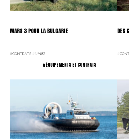
MARS 3 POUR LA BULGARIE
DES CAES
#CONTRATS
#N°482
#CONTRATS
#ÉQUIPEMENTS ET CONTRATS