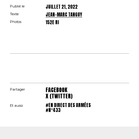
JUILLET 21, 2022
Publié le
JEAN-MARC TANGUY
Texte
152E RI
Photos
FACEBOOK
Partager
X (TWITTER)
#EN DIRECT DES ARMÉES
Et aussi
#N°433