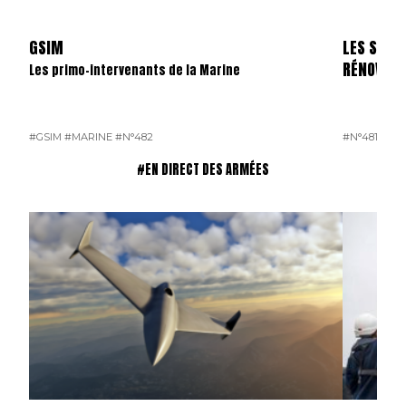
GSIM
LES SKYL
RÉNOVÉS
Les primo-intervenants de la Marine
#GSIM
#MARINE
#N°482
#N°481
#OP
#EN DIRECT DES ARMÉES