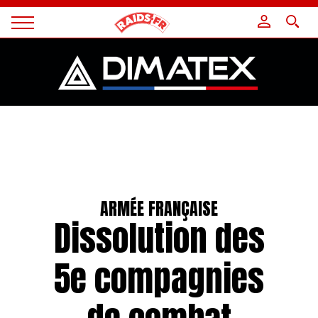
Panneau de gestion des cookies
Magazine
Raids
ARMÉE FRANÇAISE
Dissolution des
5e compagnies