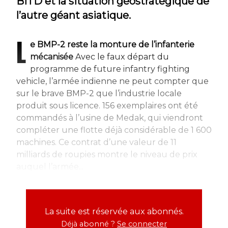
BITD et la situation géostratégique de
l’autre géant asiatique.
L
e BMP-2 reste la monture de l’infanterie
mécanisée
Avec le faux départ du
programme de
future infantry fighting
vehicle
, l’armée indienne ne peut compter que
sur le brave BMP-2 que l’industrie locale
produit sous licence. 156 exemplaires ont été
commandés à l’usine de Medak, qui viendront
compléter une flotte déjà considérable de 1 600
machines. Ce contrat d’une valeur de 11
milliards de roupies montre le niveau de prix
auquel l’armée...
La suite est réservée aux abonnés.
Déjà abonné ?
Se connecter