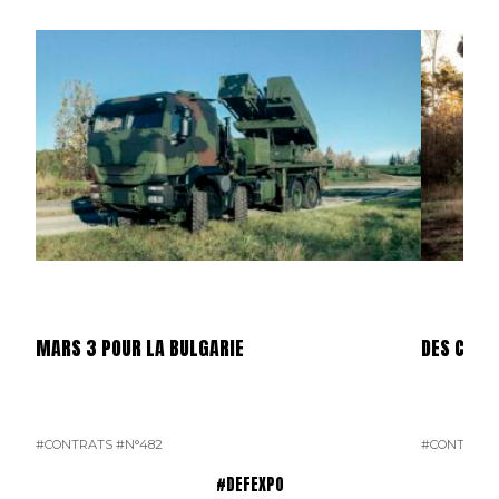
MARS 3 POUR LA BULGARIE
DES CAES
#CONTRATS
#N°482
#CONTRATS
#DEFEXPO