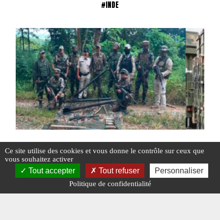
#INDE
Ce site utilise des cookies et vous donne le contrôle sur ceux que
vous souhaitez activer
INDE : NOUVEAUX REVERS POUR LA GUÉRILLA
Armes ch
Tout accepter
Tout refuser
Personnaliser
prévu ?
Politique de confidentialité
#ACTU POINTS CHAUDS
#INDE
#N°476