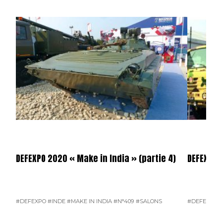
DEFEXPO 2020 « Make in India » (partie 4)
DEFEXPO 
#DEFEXPO
#INDE
#MAKE IN INDIA
#N°409
#SALONS
#DEFEXPO